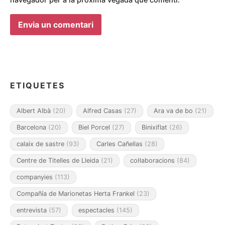
ETIQUETES
Albert Albà
(20)
Alfred Casas
(27)
Ara va de bo
(21)
Barcelona
(20)
Biel Porcel
(27)
Binixiflat
(26)
calaix de sastre
(93)
Carles Cañellas
(28)
Centre de Titelles de Lleida
(21)
col·laboracions
(84)
companyies
(113)
Compañía de Marionetas Herta Frankel
(23)
entrevista
(57)
espectacles
(145)