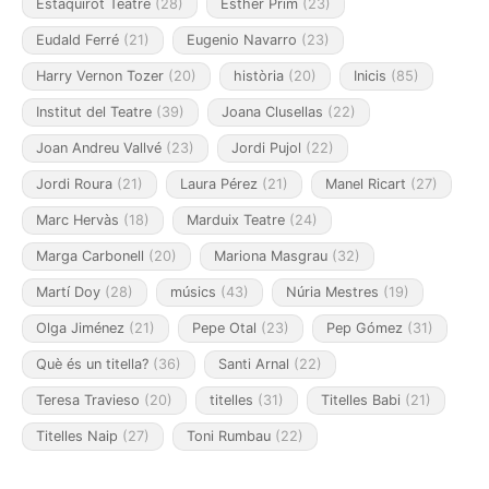
Estaquirot Teatre
(28)
Esther Prim
(23)
Eudald Ferré
(21)
Eugenio Navarro
(23)
Harry Vernon Tozer
(20)
història
(20)
Inicis
(85)
Institut del Teatre
(39)
Joana Clusellas
(22)
Joan Andreu Vallvé
(23)
Jordi Pujol
(22)
Jordi Roura
(21)
Laura Pérez
(21)
Manel Ricart
(27)
Marc Hervàs
(18)
Marduix Teatre
(24)
Marga Carbonell
(20)
Mariona Masgrau
(32)
Martí Doy
(28)
músics
(43)
Núria Mestres
(19)
Olga Jiménez
(21)
Pepe Otal
(23)
Pep Gómez
(31)
Què és un titella?
(36)
Santi Arnal
(22)
Teresa Travieso
(20)
titelles
(31)
Titelles Babi
(21)
Titelles Naip
(27)
Toni Rumbau
(22)