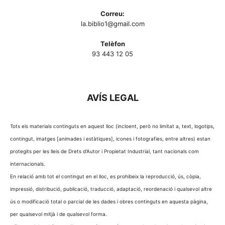
Correu:
la.biblio1@gmail.com
Telèfon
93 443 12 05
AVÍS LEGAL
Tots els materials continguts en aquest lloc (incloent, però no limitat a, text, logotips,
contingut, imatges [animades i estàtiques], icones i fotografies, entre altres) estan
protegits per les lleis de Drets d'Autor i Propietat Industrial, tant nacionals com
internacionals.
En relació amb tot el contingut en el lloc, es prohibeix la reproducció, ús, còpia,
impressió, distribució, publicació, traducció, adaptació, reordenació i qualsevol altre
ús o modificació total o parcial de les dades i obres continguts en aquesta pàgina,
per qualsevol mitjà i de qualsevol forma.