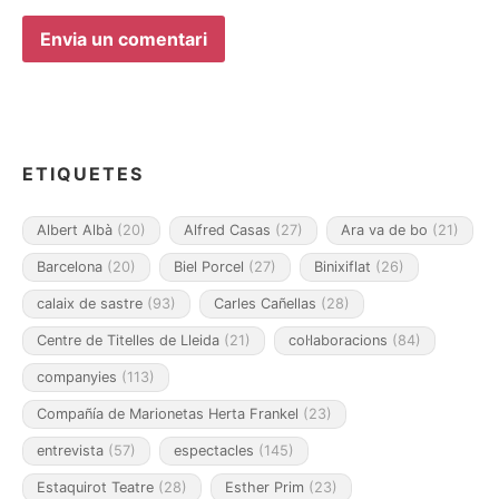
ETIQUETES
Albert Albà
(20)
Alfred Casas
(27)
Ara va de bo
(21)
Barcelona
(20)
Biel Porcel
(27)
Binixiflat
(26)
calaix de sastre
(93)
Carles Cañellas
(28)
Centre de Titelles de Lleida
(21)
col·laboracions
(84)
companyies
(113)
Compañía de Marionetas Herta Frankel
(23)
entrevista
(57)
espectacles
(145)
Estaquirot Teatre
(28)
Esther Prim
(23)