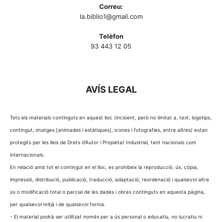
Correu:
la.biblio1@gmail.com
Telèfon
93 443 12 05
AVÍS LEGAL
Tots els materials continguts en aquest lloc (incloent, però no limitat a, text, logotips,
contingut, imatges [animades i estàtiques], icones i fotografies, entre altres) estan
protegits per les lleis de Drets d'Autor i Propietat Industrial, tant nacionals com
internacionals.
En relació amb tot el contingut en el lloc, es prohibeix la reproducció, ús, còpia,
impressió, distribució, publicació, traducció, adaptació, reordenació i qualsevol altre
ús o modificació total o parcial de les dades i obres continguts en aquesta pàgina,
per qualsevol mitjà i de qualsevol forma.
- El material podrà ser utilitzat només per a ús personal o educatiu, no lucratiu ni